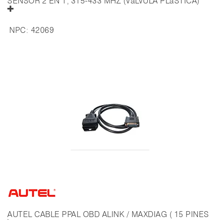
SENSOR 2 EN 1, 315-433 MHZ (VáLVULA PLáSTICA)
NPC:
42069
AUTEL CABLE PPAL OBD ALINK / MAXDIAG ( 15 PINES