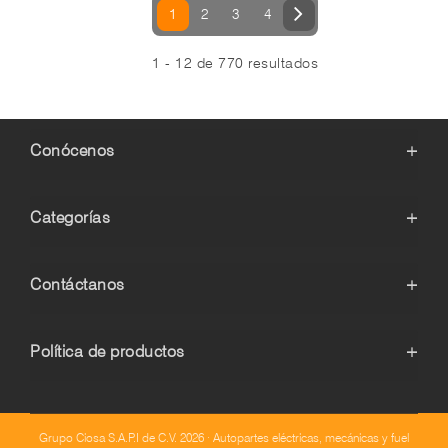
1
2
3
4
1 - 12 de 770 resultados
Conócenos
+
Categorías
+
Contáctanos
+
Política de productos
+
Grupo Ciosa S.A.P.I de C.V. 2026 · Autopartes eléctricas, mecánicas y fuel