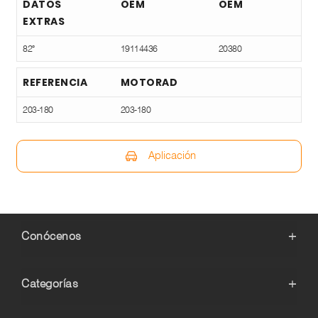
DATOS
OEM
OEM
EXTRAS
82°
19114436
20380
REFERENCIA
MOTORAD
203-180
203-180
Aplicación
Conócenos
+
Categorías
+