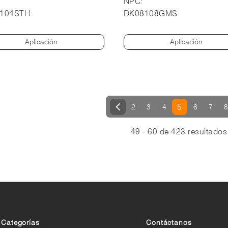
NPC:
14MM.
104STH
DK08108GMS
Aplicación
Aplicación
5
2
3
4
6
7
8
49 - 60 de 423 resultados
Categorías
Contáctanos