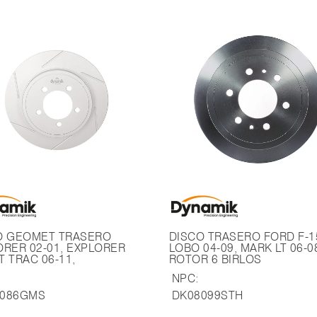
O GEOMET TRASERO
DISCO TRASERO FORD F-1
ORER 02-01, EXPLORER
LOBO 04-09, MARK LT 06-0
 TRAC 06-11,
ROTOR 6 BIRLOS
TAINNER 02-05.
NPC:
8086GMS
DK08099STH