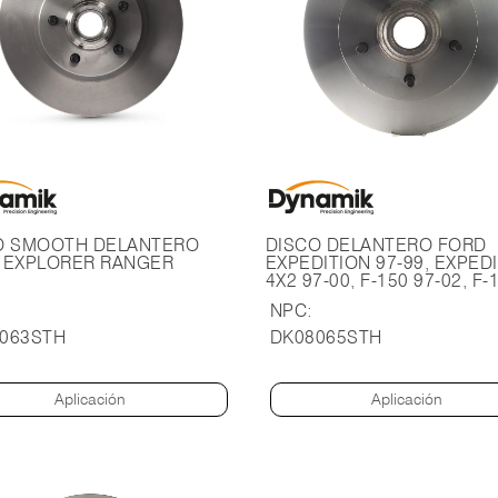
O SMOOTH DELANTERO
DISCO DELANTERO FORD
 EXPLORER RANGER
EXPEDITION 97-99, EXPED
4X2 97-00, F-150 97-02, F-
LOBO 03-03, F-250 LOBO 9
NPC:
NAVIGATOR 98-00, NAVIG
4X2 98-01
063STH
DK08065STH
Aplicación
Aplicación