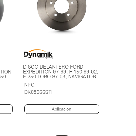
DISCO DELANTERO FORD
ITION
EXPEDITION 97-99, F-150 99-02,
150
F-250 LOBO 97-03, NAVIGATOR
7-03,
98-00. CON ABS EN LAS 4
NPC:
ATOR
RUEDAS DISCO PARA BIRLOS DE
12MM.
DK08066STH
Aplicación