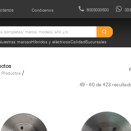
8005003500
33
ctanos
Conócenos
Nuestras marcas
Híbridos y eléctricos
Calidad
Sucursales
uctos
/
/
Productos
49 - 60 de 423 resultad