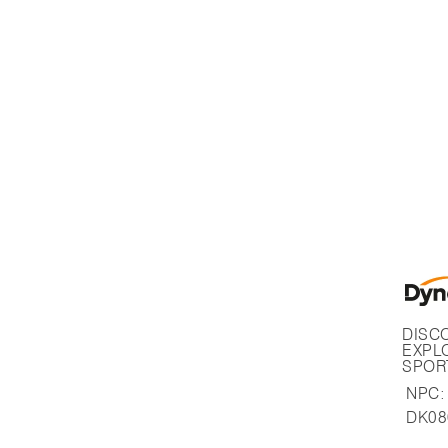
DISC
EXPL
SPORT
MOUN
NPC:
DK0