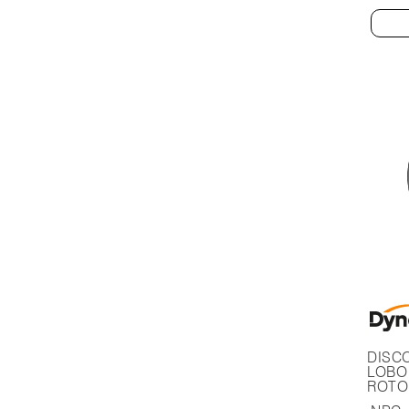
DISC
LOBO 
ROTOR