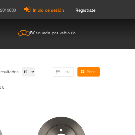
32019630
Inicio de sesión
Regístrate
Búsqueda por vehículo
Resultados
Lista
Panel
os