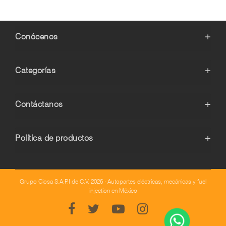
Conócenos
+
Categorías
+
Contáctanos
+
Política de productos
+
Grupo Ciosa S.A.P.I de C.V. 2026 · Autopartes eléctricas, mecánicas y fuel
injection en México