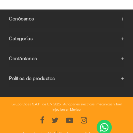
Conócenos
+
Categorías
+
Contáctanos
+
Política de productos
+
Grupo Ciosa S.A.P.I de C.V. 2026 · Autopartes eléctricas, mecánicas y fuel
injection en México